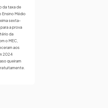
ão da taxa de
o Ensino Médio
óxima sexta-
o para a prova
tério da
com o MEC,
receram aos
em 2024
 caso queiram
gratuitamente.