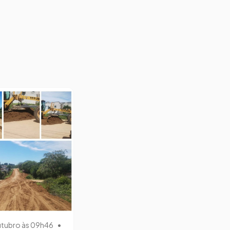
utubro às 09h46
•