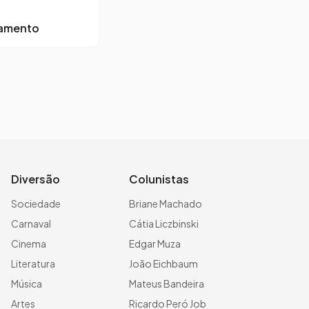
lamento
Diversão
Colunistas
Sociedade
Briane Machado
Carnaval
Cátia Liczbinski
Cinema
Edgar Muza
Literatura
João Eichbaum
Música
Mateus Bandeira
Artes
Ricardo Peró Job