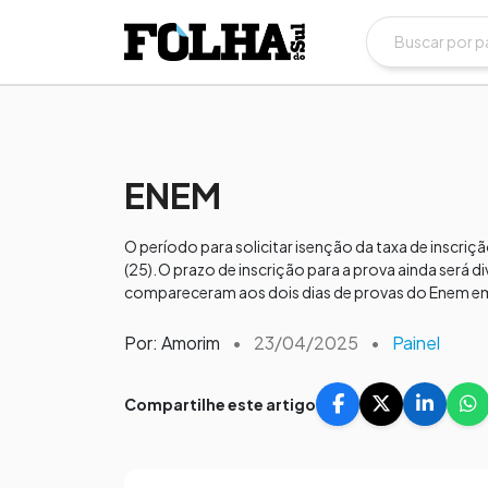
ENEM
O período para solicitar isenção da taxa de inscri
(25). O prazo de inscrição para a prova ainda será 
compareceram aos dois dias de provas do Enem e
Por: Amorim
•
23/04/2025
•
Painel
Compartilhe este artigo