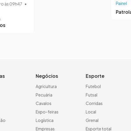
Painel
ro às 09h47
•
Patro
s
ros
ias
Negócios
Esporte
a
Agricultura
Futebol
Pecuária
Futsal
Cavalos
Corridas
Expo-feiras
Local
ção
Logística
Grenal
Empresas
Esporte total