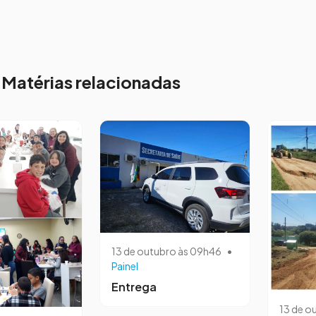
Matérias relacionadas
13 de outubro às 09h46
•
Painel
Entrega
13 de o