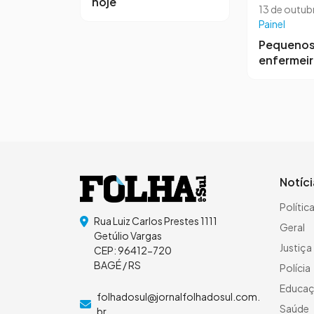
hoje
13 de outub
Painel
Pequeno
enfermei
Notíc
Polític
Rua Luiz Carlos Prestes 1111
Geral
Getúlio Vargas
Justiça
CEP: 96412-720
BAGÉ / RS
Polícia
Educa
folhadosul@jornalfolhadosul.com.
Saúde
br