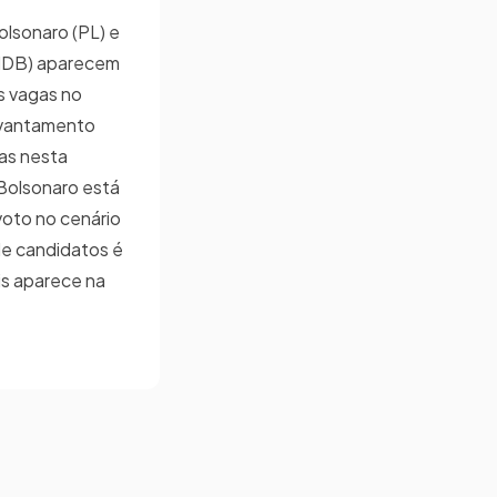
olsonaro (PL) e
(MDB) aparecem
s vagas no
vantamento
as nesta
 Bolsonaro está
oto no cenário
de candidatos é
is aparece na