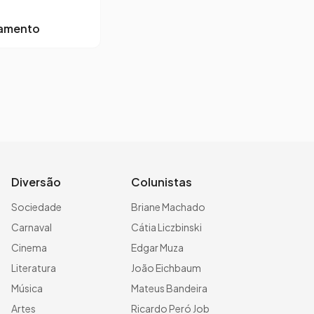
lamento
Diversão
Colunistas
Sociedade
Briane Machado
Carnaval
Cátia Liczbinski
Cinema
Edgar Muza
Literatura
João Eichbaum
Música
Mateus Bandeira
Artes
Ricardo Peró Job