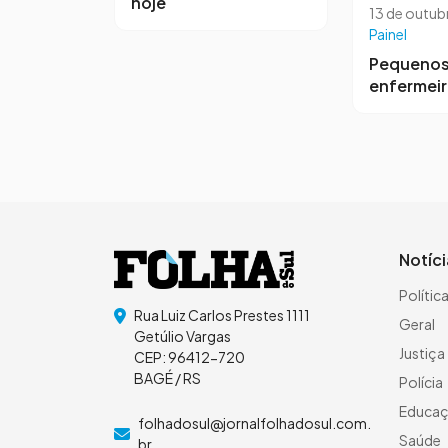
hoje
13 de outub
Painel
Pequeno
enfermei
Notíc
Polític
Rua Luiz Carlos Prestes 1111
Geral
Getúlio Vargas
Justiça
CEP: 96412-720
BAGÉ / RS
Polícia
Educa
folhadosul@jornalfolhadosul.com.
Saúde
br