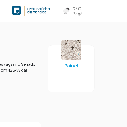
9°C
Bagé
uas vagas no Senado
Painel
á com 42,9% das