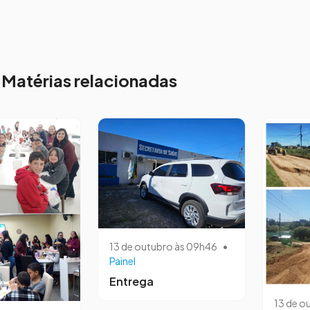
Matérias relacionadas
13 de outubro às 09h46
•
Painel
Entrega
13 de o