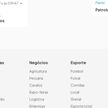
Painel
ro às 09h47
•
Patro
s
ros
ias
Negócios
Esporte
a
Agricultura
Futebol
Pecuária
Futsal
Cavalos
Corridas
Expo-feiras
Local
ção
Logística
Grenal
Empresas
Esporte total