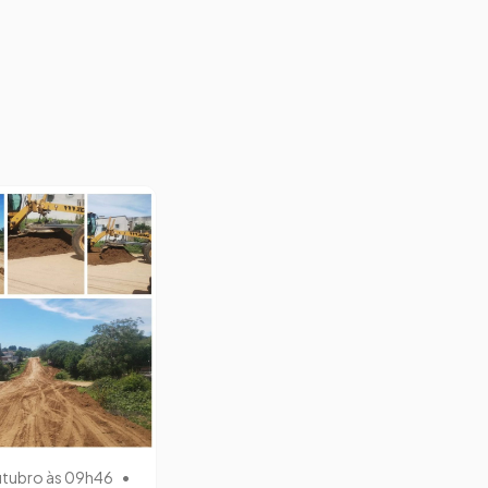
utubro às 09h46
•