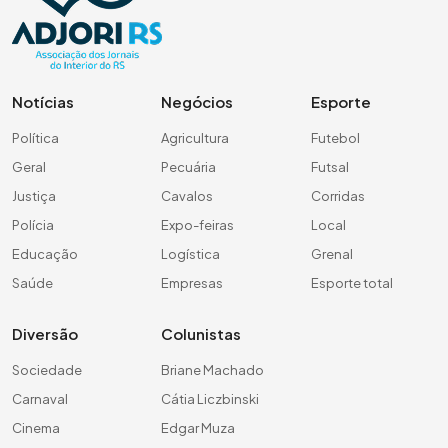
Notícias
Negócios
Esporte
Política
Agricultura
Futebol
Geral
Pecuária
Futsal
Justiça
Cavalos
Corridas
Polícia
Expo-feiras
Local
Educação
Logística
Grenal
Saúde
Empresas
Esporte total
Diversão
Colunistas
Sociedade
Briane Machado
Carnaval
Cátia Liczbinski
Cinema
Edgar Muza