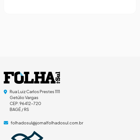
Rua Luiz Carlos Prestes 1111
Getúlio Vargas
CEP: 96412-720
BAGÉ / RS
folhadosul@jornalfolhadosul.com.br