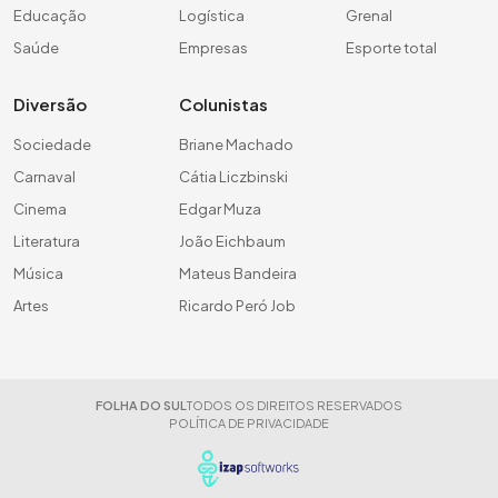
Educação
Logística
Grenal
Saúde
Empresas
Esporte total
Diversão
Colunistas
Sociedade
Briane Machado
Carnaval
Cátia Liczbinski
Cinema
Edgar Muza
Literatura
João Eichbaum
Música
Mateus Bandeira
Artes
Ricardo Peró Job
FOLHA DO SUL
TODOS OS DIREITOS RESERVADOS
POLÍTICA DE PRIVACIDADE