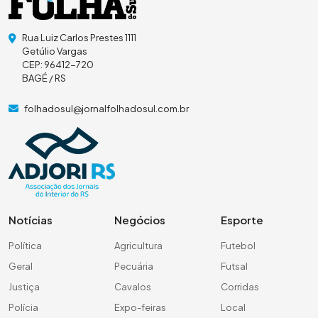
Rua Luiz Carlos Prestes 1111
Getúlio Vargas
CEP: 96412-720
BAGÉ / RS
folhadosul@jornalfolhadosul.com.br
Notícias
Negócios
Esporte
Política
Agricultura
Futebol
Geral
Pecuária
Futsal
Justiça
Cavalos
Corridas
Polícia
Expo-feiras
Local