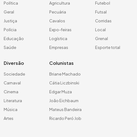
Política
Agricultura
Futebol
Geral
Pecuária
Futsal
Justiça
Cavalos
Corridas
Polícia
Expo-feiras
Local
Educação
Logística
Grenal
Saúde
Empresas
Esporte total
Diversão
Colunistas
Sociedade
Briane Machado
Carnaval
Cátia Liczbinski
Cinema
Edgar Muza
Literatura
João Eichbaum
Música
Mateus Bandeira
Artes
Ricardo Peró Job