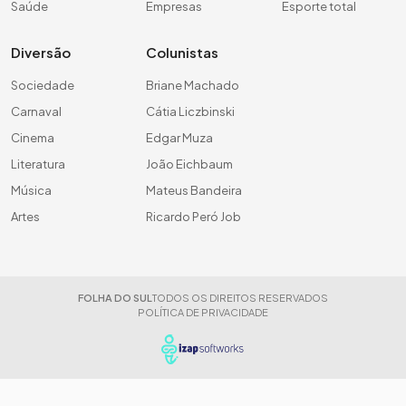
Saúde
Empresas
Esporte total
Diversão
Colunistas
Sociedade
Briane Machado
Carnaval
Cátia Liczbinski
Cinema
Edgar Muza
Literatura
João Eichbaum
Música
Mateus Bandeira
Artes
Ricardo Peró Job
FOLHA DO SUL
TODOS OS DIREITOS RESERVADOS
POLÍTICA DE PRIVACIDADE