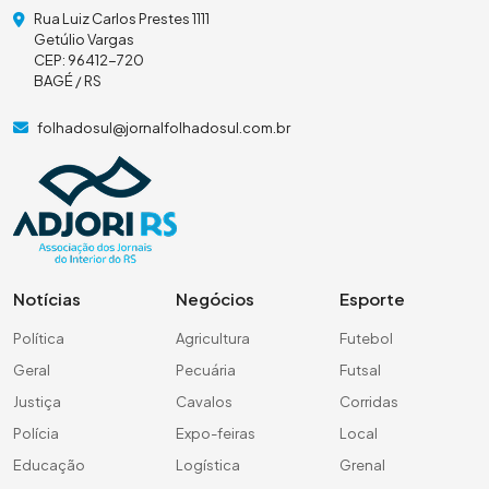
Rua Luiz Carlos Prestes 1111
Getúlio Vargas
CEP: 96412-720
BAGÉ / RS
folhadosul@jornalfolhadosul.com.br
Notícias
Negócios
Esporte
Política
Agricultura
Futebol
Geral
Pecuária
Futsal
Justiça
Cavalos
Corridas
Polícia
Expo-feiras
Local
Educação
Logística
Grenal