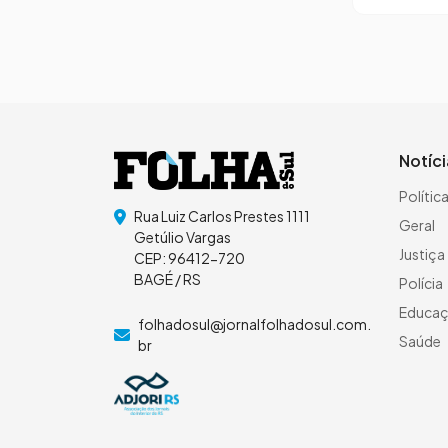
Notíc
Polític
Rua Luiz Carlos Prestes 1111
Geral
Getúlio Vargas
Justiça
CEP: 96412-720
BAGÉ / RS
Polícia
Educa
folhadosul@jornalfolhadosul.com.
Saúde
br