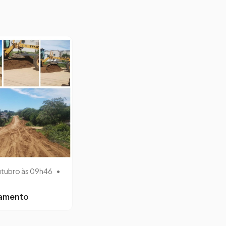
utubro às 09h46
•
lamento