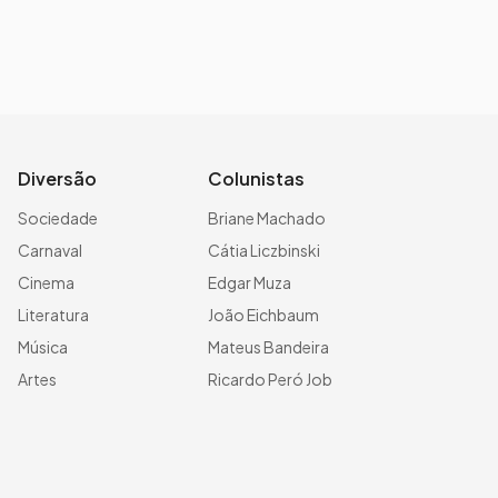
Diversão
Colunistas
Sociedade
Briane Machado
Carnaval
Cátia Liczbinski
Cinema
Edgar Muza
Literatura
João Eichbaum
Música
Mateus Bandeira
Artes
Ricardo Peró Job