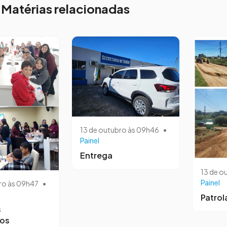
Matérias relacionadas
13 de outubro às 09h46
•
Painel
Entrega
13 de o
Painel
ro às 09h47
•
Patro
s
ros