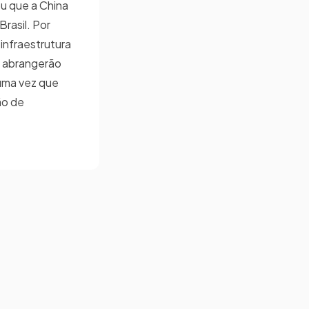
ou que a China
Brasil. Por
infraestrutura
s abrangerão
uma vez que
ão de