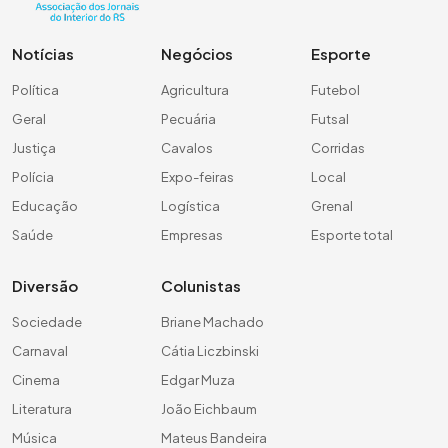
Notícias
Negócios
Esporte
Política
Agricultura
Futebol
Geral
Pecuária
Futsal
Justiça
Cavalos
Corridas
Polícia
Expo-feiras
Local
Educação
Logística
Grenal
Saúde
Empresas
Esporte total
Diversão
Colunistas
Sociedade
Briane Machado
Carnaval
Cátia Liczbinski
Cinema
Edgar Muza
Literatura
João Eichbaum
Música
Mateus Bandeira