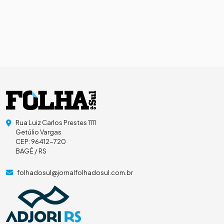
Rua Luiz Carlos Prestes 1111
Getúlio Vargas
CEP: 96412-720
BAGÉ / RS
folhadosul@jornalfolhadosul.com.br