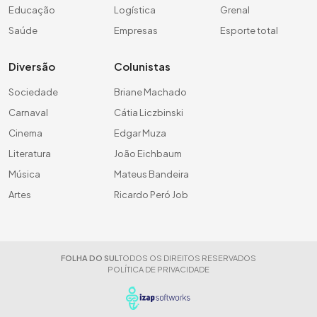
Educação
Logística
Grenal
Saúde
Empresas
Esporte total
Diversão
Colunistas
Sociedade
Briane Machado
Carnaval
Cátia Liczbinski
Cinema
Edgar Muza
Literatura
João Eichbaum
Música
Mateus Bandeira
Artes
Ricardo Peró Job
FOLHA DO SUL
TODOS OS DIREITOS RESERVADOS
POLÍTICA DE PRIVACIDADE