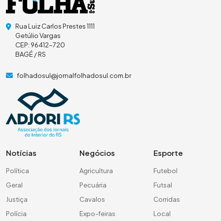
Rua Luiz Carlos Prestes 1111
Getúlio Vargas
CEP: 96412-720
BAGÉ / RS
folhadosul@jornalfolhadosul.com.br
Notícias
Negócios
Esporte
Política
Agricultura
Futebol
Geral
Pecuária
Futsal
Justiça
Cavalos
Corridas
Polícia
Expo-feiras
Local