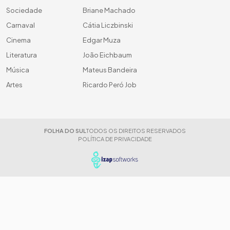
Sociedade
Briane Machado
Carnaval
Cátia Liczbinski
Cinema
Edgar Muza
Literatura
João Eichbaum
Música
Mateus Bandeira
Artes
Ricardo Peró Job
FOLHA DO SUL
TODOS OS DIREITOS RESERVADOS
POLÍTICA DE PRIVACIDADE