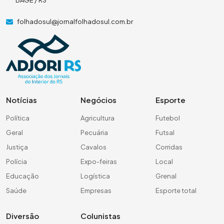
BAGÉ / RS
folhadosul@jornalfolhadosul.com.br
Notícias
Negócios
Esporte
Política
Agricultura
Futebol
Geral
Pecuária
Futsal
Justiça
Cavalos
Corridas
Polícia
Expo-feiras
Local
Educação
Logística
Grenal
Saúde
Empresas
Esporte total
Diversão
Colunistas