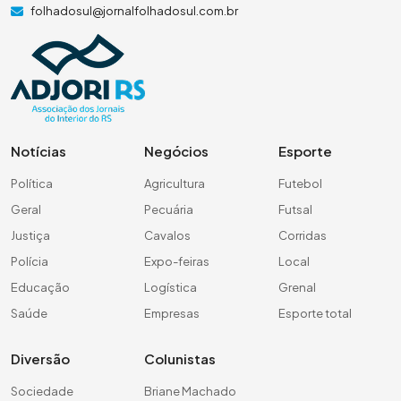
folhadosul@jornalfolhadosul.com.br
Notícias
Negócios
Esporte
Política
Agricultura
Futebol
Geral
Pecuária
Futsal
Justiça
Cavalos
Corridas
Polícia
Expo-feiras
Local
Educação
Logística
Grenal
Saúde
Empresas
Esporte total
Diversão
Colunistas
Sociedade
Briane Machado