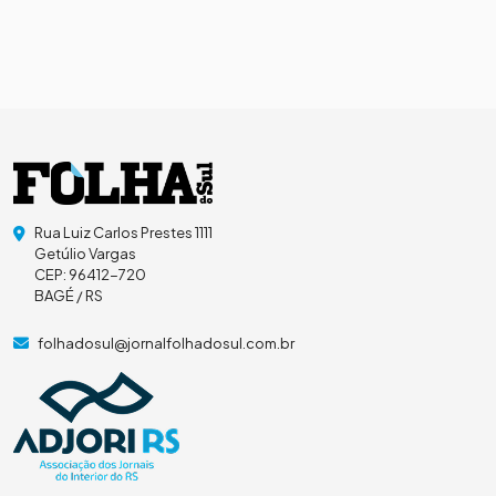
Rua Luiz Carlos Prestes 1111
Getúlio Vargas
CEP: 96412-720
BAGÉ / RS
folhadosul@jornalfolhadosul.com.br