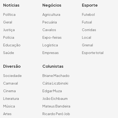
Notícias
Negócios
Esporte
Política
Agricultura
Futebol
Geral
Pecuária
Futsal
Justiça
Cavalos
Corridas
Polícia
Expo-feiras
Local
Educação
Logística
Grenal
Saúde
Empresas
Esporte total
Diversão
Colunistas
Sociedade
Briane Machado
Carnaval
Cátia Liczbinski
Cinema
Edgar Muza
Literatura
João Eichbaum
Música
Mateus Bandeira
Artes
Ricardo Peró Job