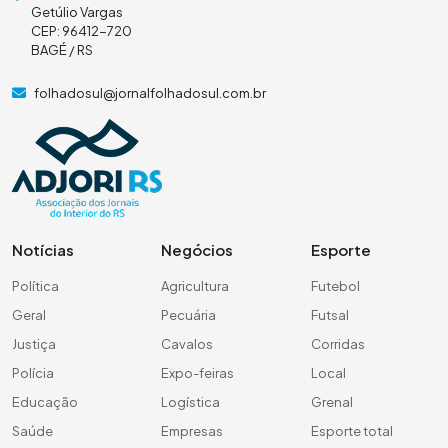
Getúlio Vargas
CEP: 96412-720
BAGÉ / RS
folhadosul@jornalfolhadosul.com.br
Notícias
Negócios
Esporte
Política
Agricultura
Futebol
Geral
Pecuária
Futsal
Justiça
Cavalos
Corridas
Polícia
Expo-feiras
Local
Educação
Logística
Grenal
Saúde
Empresas
Esporte total