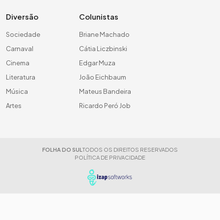
Diversão
Colunistas
Sociedade
Briane Machado
Carnaval
Cátia Liczbinski
Cinema
Edgar Muza
Literatura
João Eichbaum
Música
Mateus Bandeira
Artes
Ricardo Peró Job
FOLHA DO SUL
TODOS OS DIREITOS RESERVADOS
POLÍTICA DE PRIVACIDADE