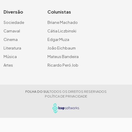
Diversão
Colunistas
Sociedade
Briane Machado
Carnaval
Cátia Liczbinski
Cinema
Edgar Muza
Literatura
João Eichbaum
Música
Mateus Bandeira
Artes
Ricardo Peró Job
FOLHA DO SUL
TODOS OS DIREITOS RESERVADOS
POLÍTICA DE PRIVACIDADE