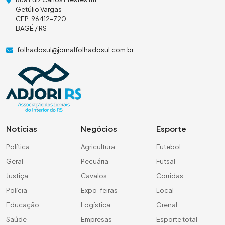
Getúlio Vargas
CEP: 96412-720
BAGÉ / RS
folhadosul@jornalfolhadosul.com.br
Notícias
Negócios
Esporte
Política
Agricultura
Futebol
Geral
Pecuária
Futsal
Justiça
Cavalos
Corridas
Polícia
Expo-feiras
Local
Educação
Logística
Grenal
Saúde
Empresas
Esporte total