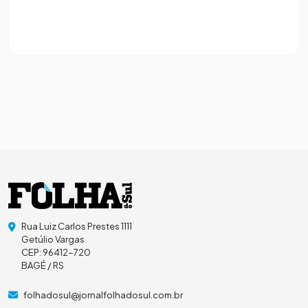
Rua Luiz Carlos Prestes 1111
Getúlio Vargas
CEP: 96412-720
BAGÉ / RS
folhadosul@jornalfolhadosul.com.br