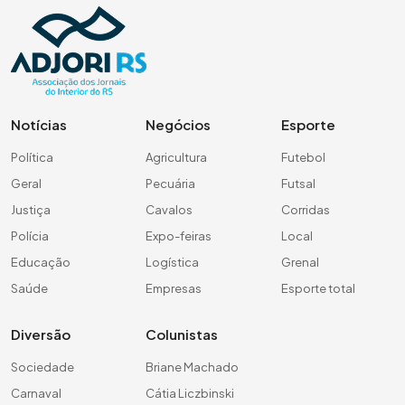
Notícias
Negócios
Esporte
Política
Agricultura
Futebol
Geral
Pecuária
Futsal
Justiça
Cavalos
Corridas
Polícia
Expo-feiras
Local
Educação
Logística
Grenal
Saúde
Empresas
Esporte total
Diversão
Colunistas
Sociedade
Briane Machado
Carnaval
Cátia Liczbinski