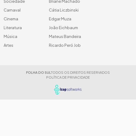
Sociedade
Briane Machado
Carnaval
Cátia Liczbinski
Cinema
Edgar Muza
Literatura
João Eichbaum
Música
Mateus Bandeira
Artes
Ricardo Peró Job
FOLHA DO SUL
TODOS OS DIREITOS RESERVADOS
POLÍTICA DE PRIVACIDADE