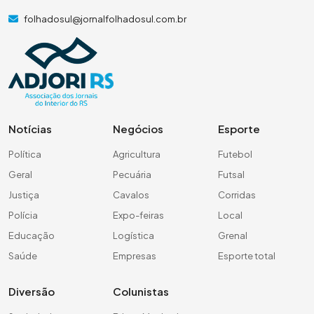
folhadosul@jornalfolhadosul.com.br
Notícias
Negócios
Esporte
Política
Agricultura
Futebol
Geral
Pecuária
Futsal
Justiça
Cavalos
Corridas
Polícia
Expo-feiras
Local
Educação
Logística
Grenal
Saúde
Empresas
Esporte total
Diversão
Colunistas