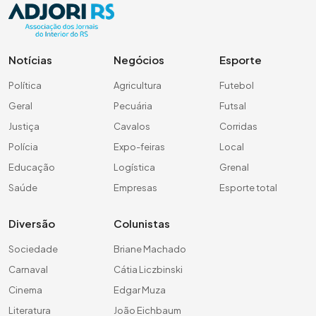
Notícias
Negócios
Esporte
Política
Agricultura
Futebol
Geral
Pecuária
Futsal
Justiça
Cavalos
Corridas
Polícia
Expo-feiras
Local
Educação
Logística
Grenal
Saúde
Empresas
Esporte total
Diversão
Colunistas
Sociedade
Briane Machado
Carnaval
Cátia Liczbinski
Cinema
Edgar Muza
Literatura
João Eichbaum