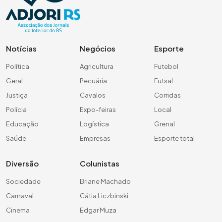
Notícias
Negócios
Esporte
Política
Agricultura
Futebol
Geral
Pecuária
Futsal
Justiça
Cavalos
Corridas
Polícia
Expo-feiras
Local
Educação
Logística
Grenal
Saúde
Empresas
Esporte total
Diversão
Colunistas
Sociedade
Briane Machado
Carnaval
Cátia Liczbinski
Cinema
Edgar Muza