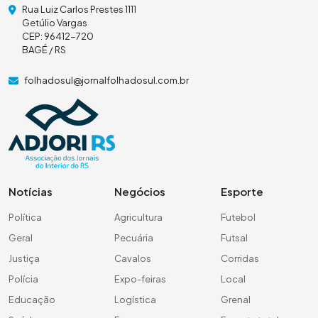
Rua Luiz Carlos Prestes 1111
Getúlio Vargas
CEP: 96412-720
BAGÉ / RS
folhadosul@jornalfolhadosul.com.br
Notícias
Negócios
Esporte
Política
Agricultura
Futebol
Geral
Pecuária
Futsal
Justiça
Cavalos
Corridas
Polícia
Expo-feiras
Local
Educação
Logística
Grenal