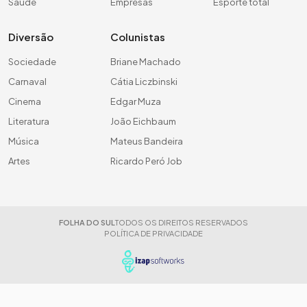
Saúde
Empresas
Esporte total
Diversão
Colunistas
Sociedade
Briane Machado
Carnaval
Cátia Liczbinski
Cinema
Edgar Muza
Literatura
João Eichbaum
Música
Mateus Bandeira
Artes
Ricardo Peró Job
FOLHA DO SUL
TODOS OS DIREITOS RESERVADOS
POLÍTICA DE PRIVACIDADE