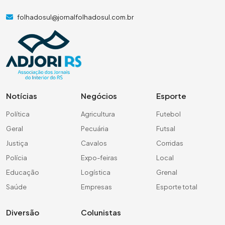
folhadosul@jornalfolhadosul.com.br
Notícias
Negócios
Esporte
Política
Agricultura
Futebol
Geral
Pecuária
Futsal
Justiça
Cavalos
Corridas
Polícia
Expo-feiras
Local
Educação
Logística
Grenal
Saúde
Empresas
Esporte total
Diversão
Colunistas