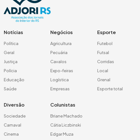
Notícias
Negócios
Esporte
Política
Agricultura
Futebol
Geral
Pecuária
Futsal
Justiça
Cavalos
Corridas
Polícia
Expo-feiras
Local
Educação
Logística
Grenal
Saúde
Empresas
Esporte total
Diversão
Colunistas
Sociedade
Briane Machado
Carnaval
Cátia Liczbinski
Cinema
Edgar Muza