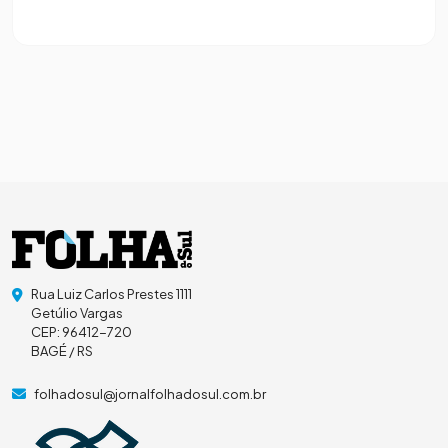
Rua Luiz Carlos Prestes 1111
Getúlio Vargas
CEP: 96412-720
BAGÉ / RS
folhadosul@jornalfolhadosul.com.br