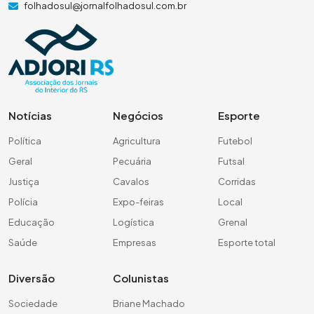
folhadosul@jornalfolhadosul.com.br
Notícias
Negócios
Esporte
Política
Agricultura
Futebol
Geral
Pecuária
Futsal
Justiça
Cavalos
Corridas
Polícia
Expo-feiras
Local
Educação
Logística
Grenal
Saúde
Empresas
Esporte total
Diversão
Colunistas
Sociedade
Briane Machado