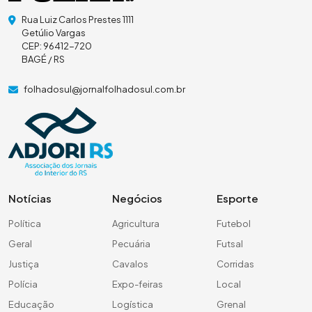
Rua Luiz Carlos Prestes 1111
Getúlio Vargas
CEP: 96412-720
BAGÉ / RS
folhadosul@jornalfolhadosul.com.br
Notícias
Negócios
Esporte
Política
Agricultura
Futebol
Geral
Pecuária
Futsal
Justiça
Cavalos
Corridas
Polícia
Expo-feiras
Local
Educação
Logística
Grenal