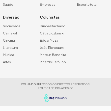
Saúde
Empresas
Esporte total
Diversão
Colunistas
Sociedade
Briane Machado
Carnaval
Cátia Liczbinski
Cinema
Edgar Muza
Literatura
João Eichbaum
Música
Mateus Bandeira
Artes
Ricardo Peró Job
FOLHA DO SUL
TODOS OS DIREITOS RESERVADOS
POLÍTICA DE PRIVACIDADE