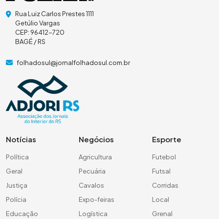
Rua Luiz Carlos Prestes 1111
Getúlio Vargas
CEP: 96412-720
BAGÉ / RS
folhadosul@jornalfolhadosul.com.br
Notícias
Negócios
Esporte
Política
Agricultura
Futebol
Geral
Pecuária
Futsal
Justiça
Cavalos
Corridas
Polícia
Expo-feiras
Local
Educação
Logística
Grenal