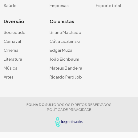
Saúde
Empresas
Esporte total
Diversão
Colunistas
Sociedade
Briane Machado
Carnaval
Cátia Liczbinski
Cinema
Edgar Muza
Literatura
João Eichbaum
Música
Mateus Bandeira
Artes
Ricardo Peró Job
FOLHA DO SUL
TODOS OS DIREITOS RESERVADOS
POLÍTICA DE PRIVACIDADE