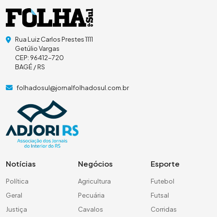
Rua Luiz Carlos Prestes 1111
Getúlio Vargas
CEP: 96412-720
BAGÉ / RS
folhadosul@jornalfolhadosul.com.br
Notícias
Negócios
Esporte
Política
Agricultura
Futebol
Geral
Pecuária
Futsal
Justiça
Cavalos
Corridas