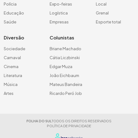
Polícia
Expo-feiras
Local
Educação
Logística
Grenal
Saúde
Empresas
Esporte total
Diversão
Colunistas
Sociedade
Briane Machado
Carnaval
Cátia Liczbinski
Cinema
Edgar Muza
Literatura
João Eichbaum
Música
Mateus Bandeira
Artes
Ricardo Peró Job
FOLHA DO SUL
TODOS OS DIREITOS RESERVADOS
POLÍTICA DE PRIVACIDADE