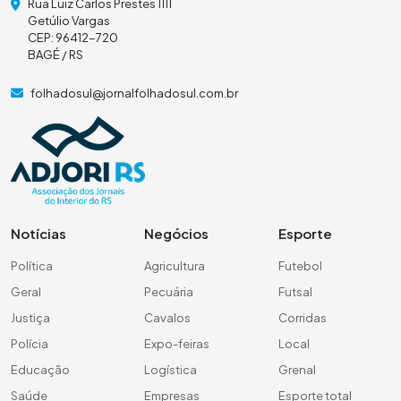
Rua Luiz Carlos Prestes 1111
Getúlio Vargas
CEP: 96412-720
BAGÉ / RS
folhadosul@jornalfolhadosul.com.br
Notícias
Negócios
Esporte
Política
Agricultura
Futebol
Geral
Pecuária
Futsal
Justiça
Cavalos
Corridas
Polícia
Expo-feiras
Local
Educação
Logística
Grenal
Saúde
Empresas
Esporte total