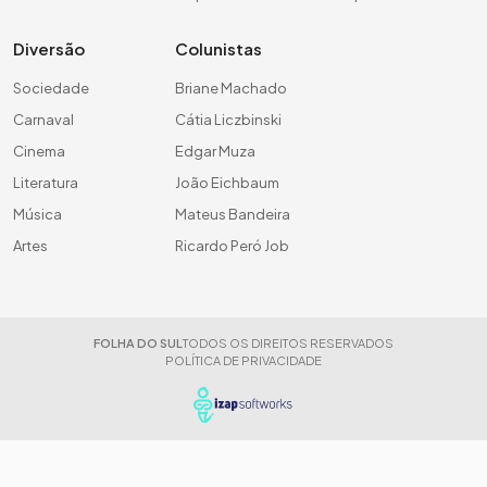
Diversão
Colunistas
Sociedade
Briane Machado
Carnaval
Cátia Liczbinski
Cinema
Edgar Muza
Literatura
João Eichbaum
Música
Mateus Bandeira
Artes
Ricardo Peró Job
FOLHA DO SUL
TODOS OS DIREITOS RESERVADOS
POLÍTICA DE PRIVACIDADE