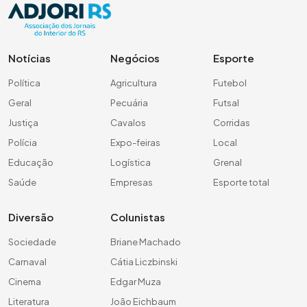
Notícias
Negócios
Esporte
Política
Agricultura
Futebol
Geral
Pecuária
Futsal
Justiça
Cavalos
Corridas
Polícia
Expo-feiras
Local
Educação
Logística
Grenal
Saúde
Empresas
Esporte total
Diversão
Colunistas
Sociedade
Briane Machado
Carnaval
Cátia Liczbinski
Cinema
Edgar Muza
Literatura
João Eichbaum