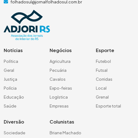
folhadosul@jornalfolhadosul.com.br
Notícias
Negócios
Esporte
Política
Agricultura
Futebol
Geral
Pecuária
Futsal
Justiça
Cavalos
Corridas
Polícia
Expo-feiras
Local
Educação
Logística
Grenal
Saúde
Empresas
Esporte total
Diversão
Colunistas
Sociedade
Briane Machado