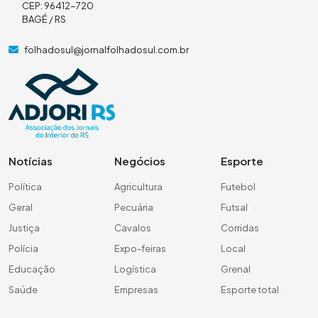
CEP: 96412-720
BAGÉ / RS
folhadosul@jornalfolhadosul.com.br
Notícias
Negócios
Esporte
Política
Agricultura
Futebol
Geral
Pecuária
Futsal
Justiça
Cavalos
Corridas
Polícia
Expo-feiras
Local
Educação
Logística
Grenal
Saúde
Empresas
Esporte total