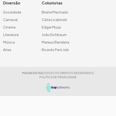
Diversão
Colunistas
Sociedade
Briane Machado
Carnaval
Cátia Liczbinski
Cinema
Edgar Muza
Literatura
João Eichbaum
Música
Mateus Bandeira
Artes
Ricardo Peró Job
FOLHA DO SUL
TODOS OS DIREITOS RESERVADOS
POLÍTICA DE PRIVACIDADE