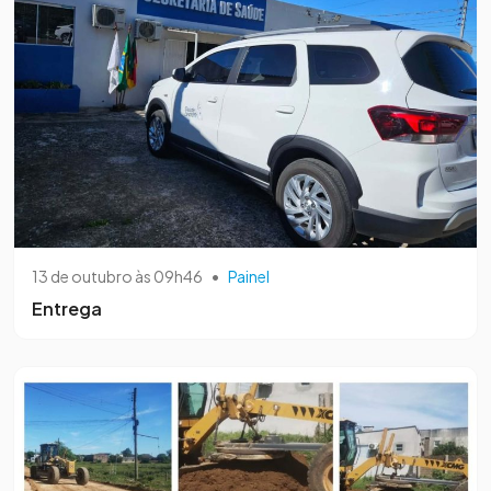
13 de outubro às 09h46
•
Painel
Entrega