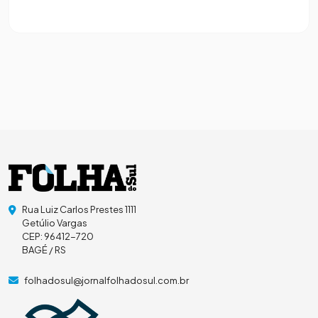
Rua Luiz Carlos Prestes 1111
Getúlio Vargas
CEP: 96412-720
BAGÉ / RS
folhadosul@jornalfolhadosul.com.br