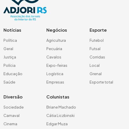
Notícias
Negócios
Esporte
Política
Agricultura
Futebol
Geral
Pecuária
Futsal
Justiça
Cavalos
Corridas
Polícia
Expo-feiras
Local
Educação
Logística
Grenal
Saúde
Empresas
Esporte total
Diversão
Colunistas
Sociedade
Briane Machado
Carnaval
Cátia Liczbinski
Cinema
Edgar Muza