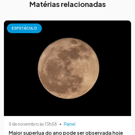
Matérias relacionadas
ESPETÁCULO
5 de novembro às 13h58
•
Painel
Maior superlua do ano pode ser observada hoje