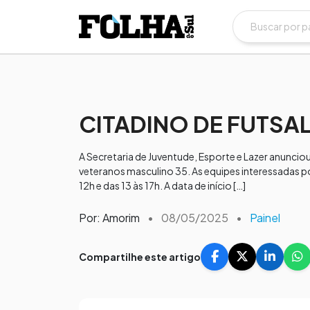
CITADINO DE FUTSA
A Secretaria de Juventude, Esporte e Lazer anunciou 
veteranos masculino 35. As equipes interessadas po
12h e das 13 às 17h. A data de início […]
Por: Amorim
•
08/05/2025
•
Painel
Compartilhe este artigo