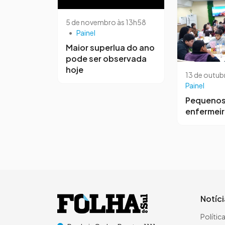
5 de novembro às 13h58
•
Painel
Maior superlua do ano
pode ser observada
hoje
13 de outub
Painel
Pequeno
enfermei
Notíc
Polític