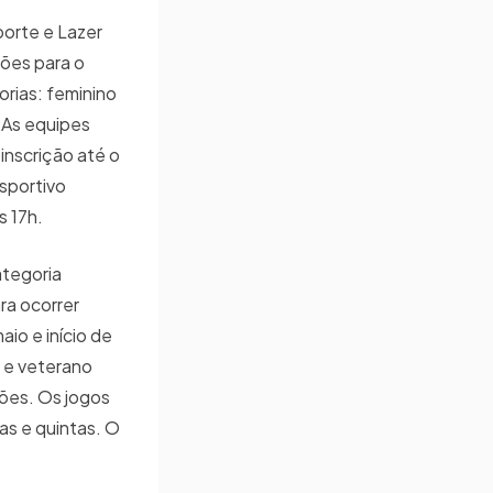
porte e Lazer
ções para o
orias: feminino
. As equipes
inscrição até o
sportivo
s 17h.
ategoria
ara ocorrer
io e início de
o e veterano
ões. Os jogos
as e quintas. O