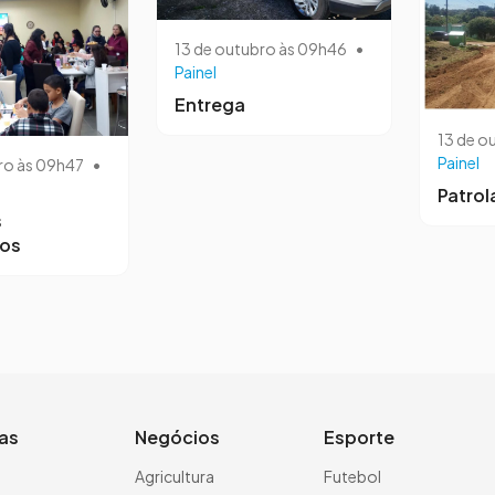
13 de outubro às 09h46
•
Painel
Entrega
13 de o
Painel
ro às 09h47
•
Patro
s
ros
ias
Negócios
Esporte
a
Agricultura
Futebol