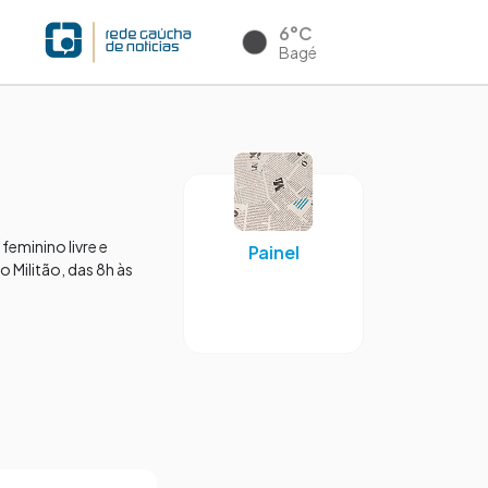
6°C
Bagé
feminino livre e
Painel
 Militão, das 8h às