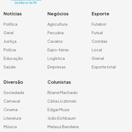
Notícias
Negócios
Esporte
Política
Agricultura
Futebol
Geral
Pecuária
Futsal
Justiça
Cavalos
Corridas
Polícia
Expo-feiras
Local
Educação
Logística
Grenal
Saúde
Empresas
Esporte total
Diversão
Colunistas
Sociedade
Briane Machado
Carnaval
Cátia Liczbinski
Cinema
Edgar Muza
Literatura
João Eichbaum
Música
Mateus Bandeira