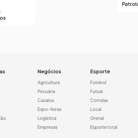
Patro
s
ros
ias
Negócios
Esporte
a
Agricultura
Futebol
Pecuária
Futsal
Cavalos
Corridas
Expo-feiras
Local
ção
Logística
Grenal
Empresas
Esporte total