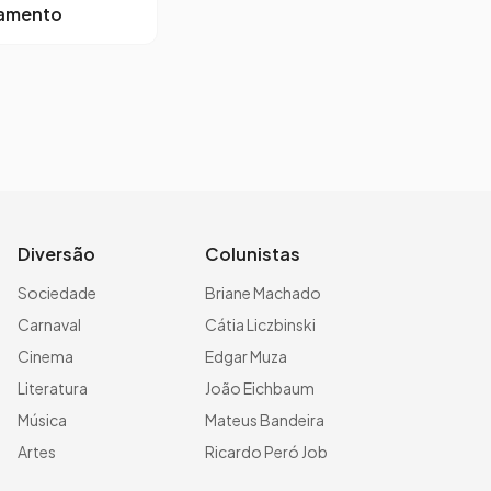
lamento
Diversão
Colunistas
Sociedade
Briane Machado
Carnaval
Cátia Liczbinski
Cinema
Edgar Muza
Literatura
João Eichbaum
Música
Mateus Bandeira
Artes
Ricardo Peró Job