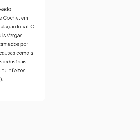
rvado
de Coche, em
ulação local. O
uis Vargas
formados por
 causas como a
industriais,
 ou efeitos
).