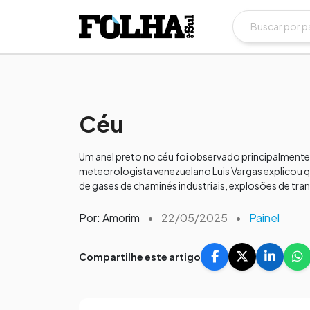
Céu
Um anel preto no céu foi observado principalment
meteorologista venezuelano Luis Vargas explicou 
de gases de chaminés industriais, explosões de tra
Por: Amorim
•
22/05/2025
•
Painel
Compartilhe este artigo