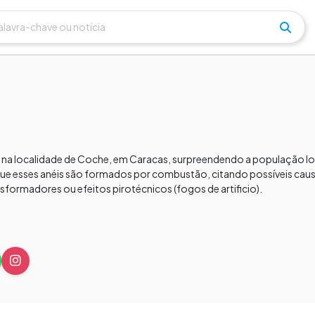
e na localidade de Coche, em Caracas, surpreendendo a população lo
que esses anéis são formados por combustão, citando possíveis cau
nsformadores ou efeitos pirotécnicos (fogos de artificio).