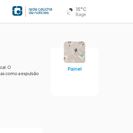
15°C
Bagé
cal. O
Painel
sas como a expulsão