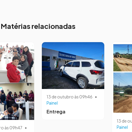
Matérias relacionadas
13 de outubro às 09h46
•
Painel
Entrega
13 de o
Painel
ro às 09h47
•