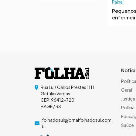
Painel
Pequeno
enfermei
Notíc
Polític
Rua Luiz Carlos Prestes 1111
Geral
Getúlio Vargas
Justiça
CEP: 96412-720
BAGÉ / RS
Polícia
Educa
folhadosul@jornalfolhadosul.com.
Saúde
br