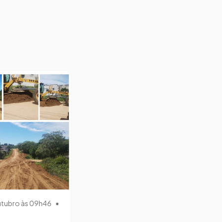
utubro às 09h46
•