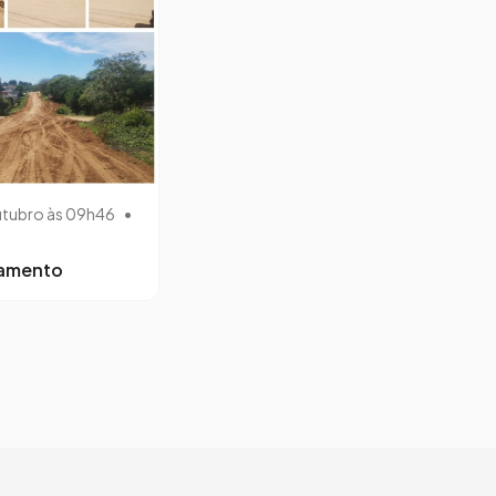
utubro às 09h46
•
lamento