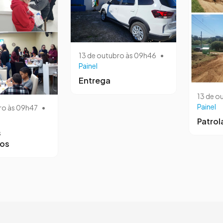
13 de outubro às 09h46
•
Painel
Entrega
13 de o
Painel
ro às 09h47
•
Patro
s
ros