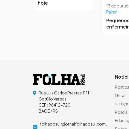
hoje
13 de outub
Painel
Pequeno
enfermei
Notíc
Polític
Rua Luiz Carlos Prestes 1111
Geral
Getúlio Vargas
Justiça
CEP: 96412-720
BAGÉ / RS
Polícia
Educa
folhadosul@jornalfolhadosul.com.
Saúde