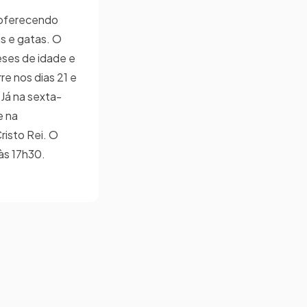
 oferecendo
s e gatas. O
eses de idade e
re nos dias 21 e
 Já na sexta-
e na
Cristo Rei. O
às 17h30.