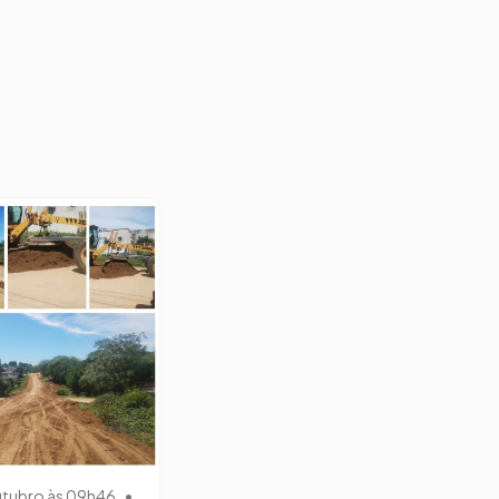
utubro às 09h46
•