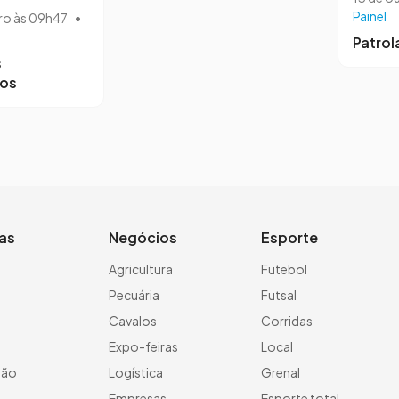
Painel
ro às 09h47
•
Patro
s
ros
ias
Negócios
Esporte
a
Agricultura
Futebol
Pecuária
Futsal
Cavalos
Corridas
Expo-feiras
Local
ção
Logística
Grenal
Empresas
Esporte total