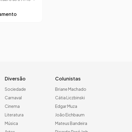
lamento
Diversão
Colunistas
Sociedade
Briane Machado
Carnaval
Cátia Liczbinski
Cinema
Edgar Muza
Literatura
João Eichbaum
Música
Mateus Bandeira
Artes
Ricardo Peró Job