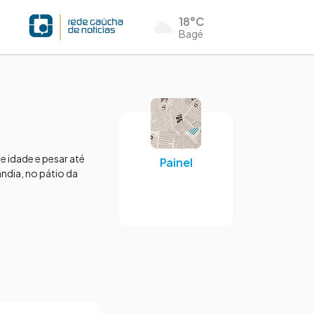
18°C
Bagé
e idade e pesar até
Painel
ândia, no pátio da