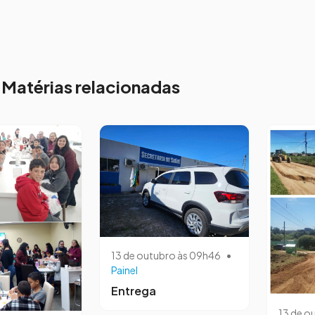
Matérias relacionadas
13 de outubro às 09h46
•
Painel
Entrega
13 de o