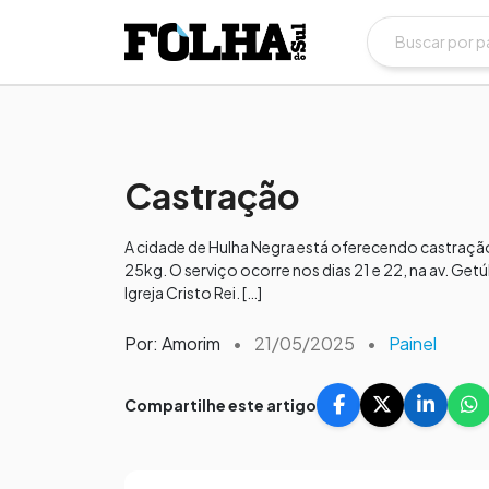
Castração
A cidade de Hulha Negra está oferecendo castração g
25kg. O serviço ocorre nos dias 21 e 22, na av. Getú
Igreja Cristo Rei. […]
Por: Amorim
•
21/05/2025
•
Painel
Compartilhe este artigo