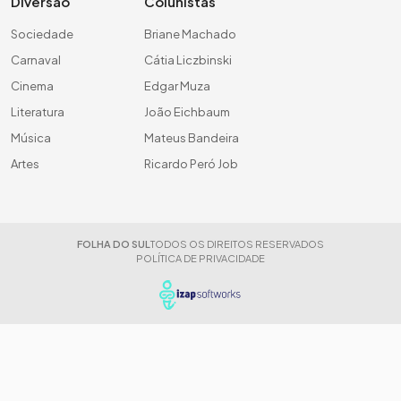
Diversão
Colunistas
Sociedade
Briane Machado
Carnaval
Cátia Liczbinski
Cinema
Edgar Muza
Literatura
João Eichbaum
Música
Mateus Bandeira
Artes
Ricardo Peró Job
FOLHA DO SUL
TODOS OS DIREITOS RESERVADOS
POLÍTICA DE PRIVACIDADE