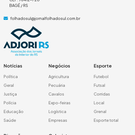
BAGÉ / RS
folhadosul@jornalfolhadosul.com.br
Notícias
Negócios
Esporte
Política
Agricultura
Futebol
Geral
Pecuária
Futsal
Justiça
Cavalos
Corridas
Polícia
Expo-feiras
Local
Educação
Logística
Grenal
Saúde
Empresas
Esporte total