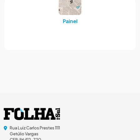
Painel
Rua Luiz Carlos Prestes 1111
Getúlio Vargas
CEP: 96412-720