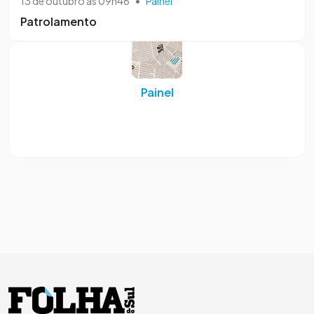
13 de outubro às 09h46
•
Painel
Patrolamento
Painel