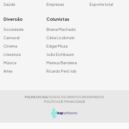
Saúde
Empresas
Esporte total
Diversão
Colunistas
Sociedade
Briane Machado
Carnaval
Cátia Liczbinski
Cinema
Edgar Muza
Literatura
João Eichbaum
Música
Mateus Bandeira
Artes
Ricardo Peró Job
FOLHA DO SUL
TODOS OS DIREITOS RESERVADOS
POLÍTICA DE PRIVACIDADE