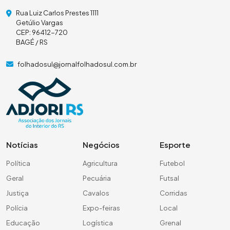
Rua Luiz Carlos Prestes 1111
Getúlio Vargas
CEP: 96412-720
BAGÉ / RS
folhadosul@jornalfolhadosul.com.br
Notícias
Negócios
Esporte
Política
Agricultura
Futebol
Geral
Pecuária
Futsal
Justiça
Cavalos
Corridas
Polícia
Expo-feiras
Local
Educação
Logística
Grenal