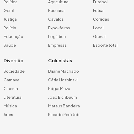
Política
Agricultura
Futebol
Geral
Pecuária
Futsal
Justiça
Cavalos
Corridas
Polícia
Expo-feiras
Local
Educação
Logística
Grenal
Saúde
Empresas
Esporte total
Diversão
Colunistas
Sociedade
Briane Machado
Carnaval
Cátia Liczbinski
Cinema
Edgar Muza
Literatura
João Eichbaum
Música
Mateus Bandeira
Artes
Ricardo Peró Job