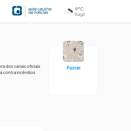
9°C
Bagé
ra dos canais oficiais
Painel
ça contra incêndios