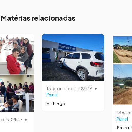
Matérias relacionadas
13 de outubro às 09h46
•
Painel
Entrega
13 de o
Painel
ro às 09h47
•
Patro