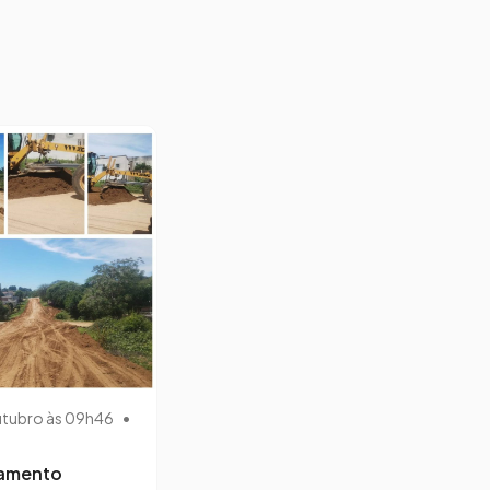
utubro às 09h46
•
lamento