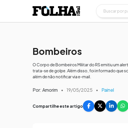
Bombeiros
O Corpo de Bombeiros Militar do RS emitiu um alerta
trata-se de golpe. Além disso, foi informado que s
além de não notificar via e-mail.
Por: Amorim
•
19/05/2025
•
Painel
Compartilhe este artigo