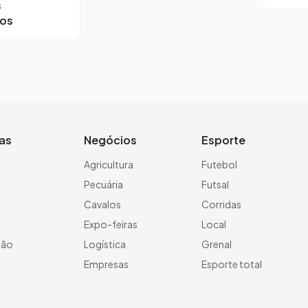
s
ros
ias
Negócios
Esporte
a
Agricultura
Futebol
Pecuária
Futsal
Cavalos
Corridas
Expo-feiras
Local
ção
Logística
Grenal
Empresas
Esporte total