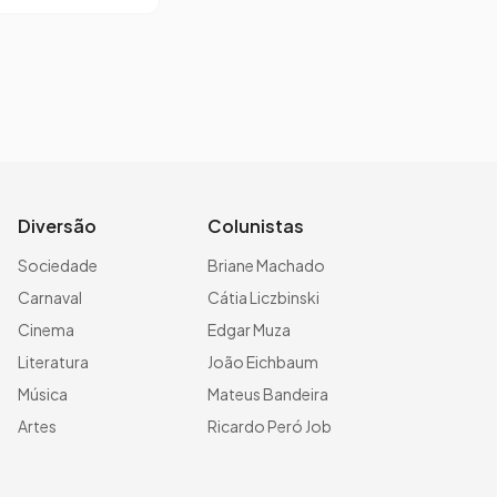
Diversão
Colunistas
Sociedade
Briane Machado
Carnaval
Cátia Liczbinski
Cinema
Edgar Muza
Literatura
João Eichbaum
Música
Mateus Bandeira
Artes
Ricardo Peró Job