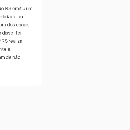
do RS emitiu um
entidade ou
fora dos canais
 disso, foi
RS realiza
nte a
lém de não