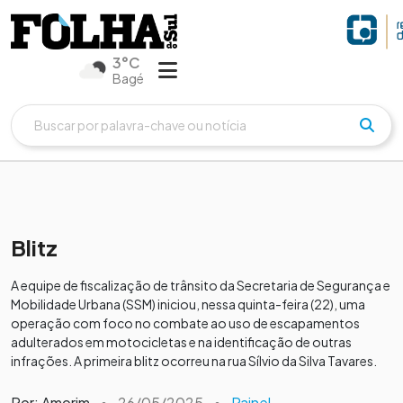
3°C
Bagé
Blitz
A equipe de fiscalização de trânsito da Secretaria de Segurança e
Mobilidade Urbana (SSM) iniciou, nessa quinta-feira (22), uma
operação com foco no combate ao uso de escapamentos
adulterados em motocicletas e na identificação de outras
infrações. A primeira blitz ocorreu na rua Sílvio da Silva Tavares.
Por: Amorim
•
26/05/2025
•
Painel