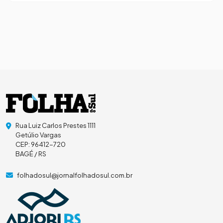
Rua Luiz Carlos Prestes 1111
Getúlio Vargas
CEP: 96412-720
BAGÉ / RS
folhadosul@jornalfolhadosul.com.br