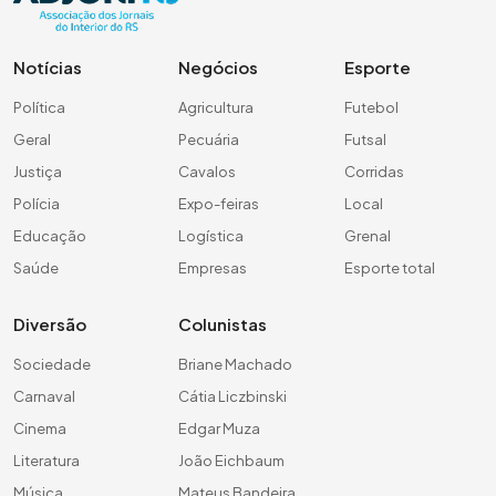
Notícias
Negócios
Esporte
Política
Agricultura
Futebol
Geral
Pecuária
Futsal
Justiça
Cavalos
Corridas
Polícia
Expo-feiras
Local
Educação
Logística
Grenal
Saúde
Empresas
Esporte total
Diversão
Colunistas
Sociedade
Briane Machado
Carnaval
Cátia Liczbinski
Cinema
Edgar Muza
Literatura
João Eichbaum
Música
Mateus Bandeira