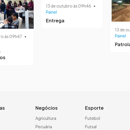
13 de outubro às 09h46
•
Painel
Entrega
13 de o
Painel
ro às 09h47
•
Patro
s
ros
ias
Negócios
Esporte
a
Agricultura
Futebol
Pecuária
Futsal