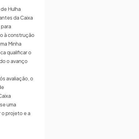
a de Hulha
antes da Caixa
 para
do à construção
ama Minha
ca qualificar o
ndo o avanço
s avaliação, o
de
Caixa
-se uma
 o projeto e a