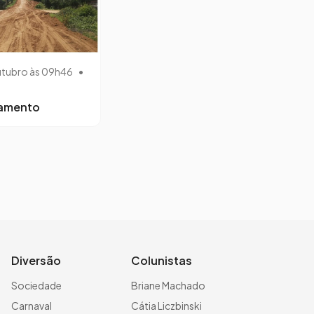
utubro às 09h46
•
lamento
Diversão
Colunistas
Sociedade
Briane Machado
Carnaval
Cátia Liczbinski