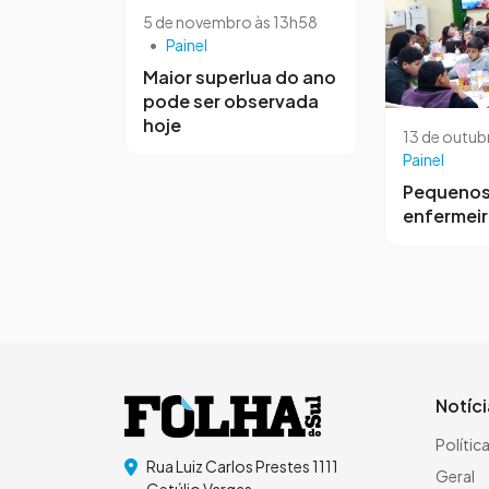
5 de novembro às 13h58
•
Painel
Maior superlua do ano
pode ser observada
hoje
13 de outub
Painel
Pequeno
enfermei
Notíc
Polític
Rua Luiz Carlos Prestes 1111
Geral