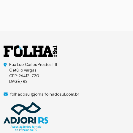
Rua Luiz Carlos Prestes 1111
Getúlio Vargas
CEP: 96412-720
BAGÉ / RS
folhadosul@jornalfolhadosul.com.br