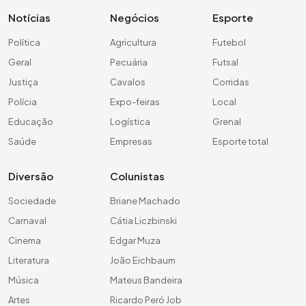
Notícias
Negócios
Esporte
Política
Agricultura
Futebol
Geral
Pecuária
Futsal
Justiça
Cavalos
Corridas
Polícia
Expo-feiras
Local
Educação
Logística
Grenal
Saúde
Empresas
Esporte total
Diversão
Colunistas
Sociedade
Briane Machado
Carnaval
Cátia Liczbinski
Cinema
Edgar Muza
Literatura
João Eichbaum
Música
Mateus Bandeira
Artes
Ricardo Peró Job