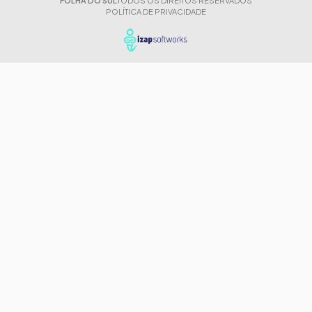
FOLHA DO SUL
TODOS OS DIREITOS RESERVADOS
POLÍTICA DE PRIVACIDADE