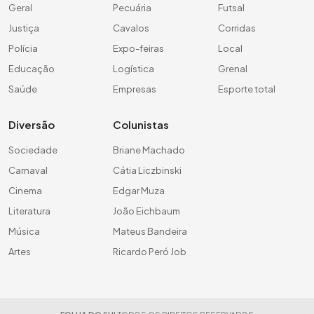
Geral
Pecuária
Futsal
Justiça
Cavalos
Corridas
Polícia
Expo-feiras
Local
Educação
Logística
Grenal
Saúde
Empresas
Esporte total
Diversão
Colunistas
Sociedade
Briane Machado
Carnaval
Cátia Liczbinski
Cinema
Edgar Muza
Literatura
João Eichbaum
Música
Mateus Bandeira
Artes
Ricardo Peró Job