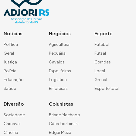
Notícias
Negócios
Esporte
Política
Agricultura
Futebol
Geral
Pecuária
Futsal
Justiça
Cavalos
Corridas
Polícia
Expo-feiras
Local
Educação
Logística
Grenal
Saúde
Empresas
Esporte total
Diversão
Colunistas
Sociedade
Briane Machado
Carnaval
Cátia Liczbinski
Cinema
Edgar Muza