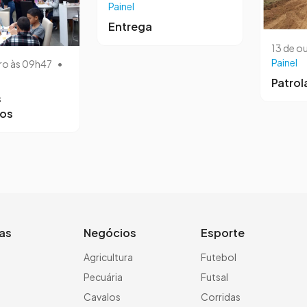
Painel
Entrega
13 de o
Painel
ro às 09h47
•
Patro
s
ros
ias
Negócios
Esporte
a
Agricultura
Futebol
Pecuária
Futsal
Cavalos
Corridas