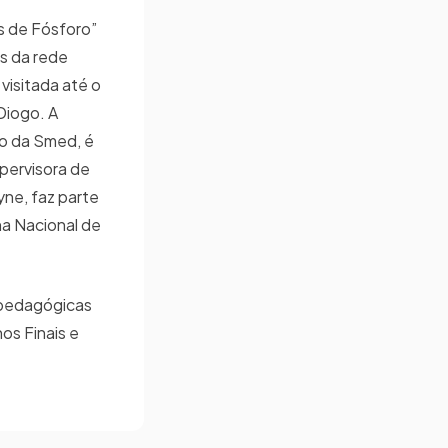
s de Fósforo”
s da rede
visitada até o
Diogo. A
io da Smed, é
pervisora de
yne, faz parte
a Nacional de
 pedagógicas
os Finais e