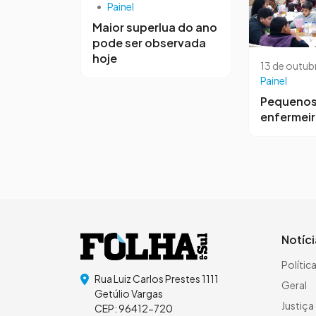
•
Painel
Maior superlua do ano
pode ser observada
hoje
13 de outub
Painel
Pequeno
enfermei
Notíc
Polític
Rua Luiz Carlos Prestes 1111
Geral
Getúlio Vargas
Justiça
CEP: 96412-720