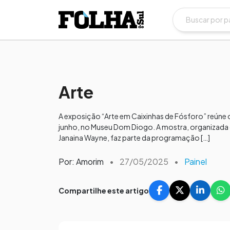
Arte
A exposição “Arte em Caixinhas de Fósforo” reúne o 
junho, no Museu Dom Diogo. A mostra, organizada c
Janaina Wayne, faz parte da programação […]
Por: Amorim
•
27/05/2025
•
Painel
Compartilhe este artigo