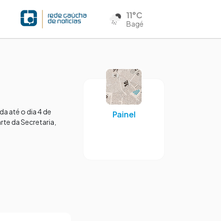
11°C
Bagé
a até o dia 4 de
Painel
te da Secretaria,