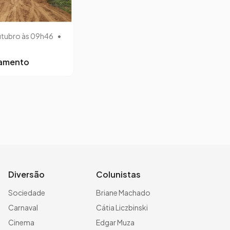
utubro às 09h46
•
lamento
Diversão
Colunistas
Sociedade
Briane Machado
Carnaval
Cátia Liczbinski
Cinema
Edgar Muza