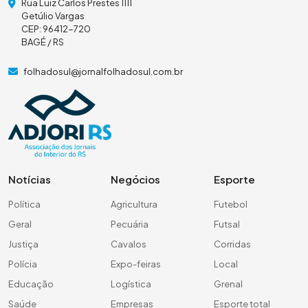
Rua Luiz Carlos Prestes 1111
Getúlio Vargas
CEP: 96412-720
BAGÉ / RS
folhadosul@jornalfolhadosul.com.br
Notícias
Negócios
Esporte
Política
Agricultura
Futebol
Geral
Pecuária
Futsal
Justiça
Cavalos
Corridas
Polícia
Expo-feiras
Local
Educação
Logística
Grenal
Saúde
Empresas
Esporte total