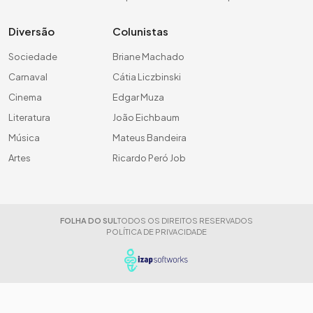
Diversão
Colunistas
Sociedade
Briane Machado
Carnaval
Cátia Liczbinski
Cinema
Edgar Muza
Literatura
João Eichbaum
Música
Mateus Bandeira
Artes
Ricardo Peró Job
FOLHA DO SUL
TODOS OS DIREITOS RESERVADOS
POLÍTICA DE PRIVACIDADE