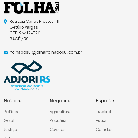
Rua Luiz Carlos Prestes 1111
Getúlio Vargas
CEP: 96412-720
BAGÉ / RS
folhadosul@jornalfolhadosul.com.br
Notícias
Negócios
Esporte
Política
Agricultura
Futebol
Geral
Pecuária
Futsal
Justiça
Cavalos
Corridas