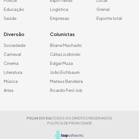
Polícia
Expo-feiras
Local
Educação
Logística
Grenal
Saúde
Empresas
Esporte total
Diversão
Colunistas
Sociedade
Briane Machado
Carnaval
Cátia Liczbinski
Cinema
Edgar Muza
Literatura
João Eichbaum
Música
Mateus Bandeira
Artes
Ricardo Peró Job
FOLHA DO SUL
TODOS OS DIREITOS RESERVADOS
POLÍTICA DE PRIVACIDADE