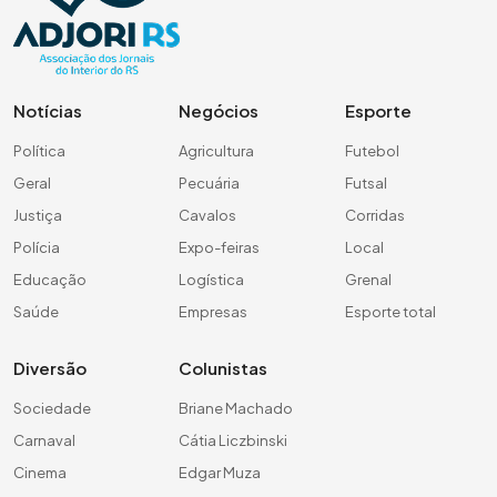
Notícias
Negócios
Esporte
Política
Agricultura
Futebol
Geral
Pecuária
Futsal
Justiça
Cavalos
Corridas
Polícia
Expo-feiras
Local
Educação
Logística
Grenal
Saúde
Empresas
Esporte total
Diversão
Colunistas
Sociedade
Briane Machado
Carnaval
Cátia Liczbinski
Cinema
Edgar Muza