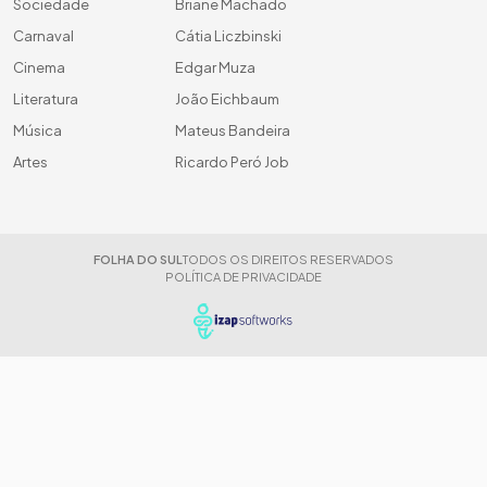
Sociedade
Briane Machado
Carnaval
Cátia Liczbinski
Cinema
Edgar Muza
Literatura
João Eichbaum
Música
Mateus Bandeira
Artes
Ricardo Peró Job
FOLHA DO SUL
TODOS OS DIREITOS RESERVADOS
POLÍTICA DE PRIVACIDADE