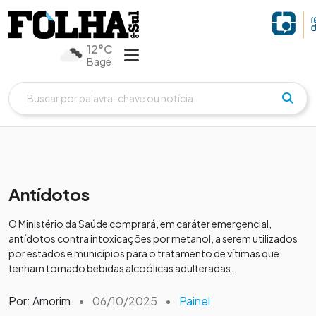
12°C
Bagé
Antídotos
O Ministério da Saúde comprará, em caráter emergencial,
antídotos contra intoxicações por metanol, a serem utilizados
por estados e municípios para o tratamento de vítimas que
tenham tomado bebidas alcoólicas adulteradas.
Por: Amorim
•
06/10/2025
•
Painel