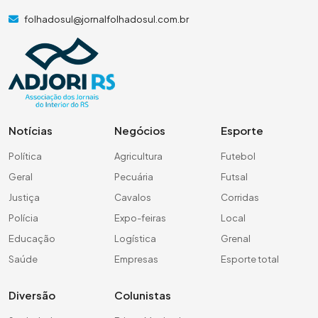
folhadosul@jornalfolhadosul.com.br
Notícias
Negócios
Esporte
Política
Agricultura
Futebol
Geral
Pecuária
Futsal
Justiça
Cavalos
Corridas
Polícia
Expo-feiras
Local
Educação
Logística
Grenal
Saúde
Empresas
Esporte total
Diversão
Colunistas