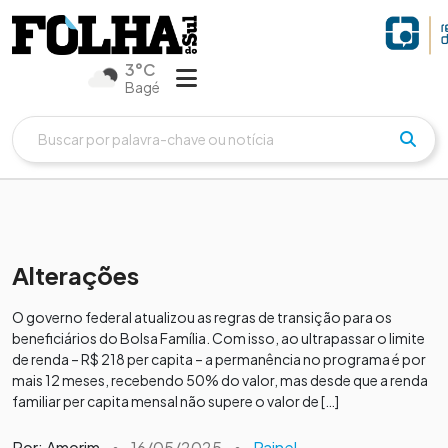
3°C
Bagé
Alterações
O governo federal atualizou as regras de transição para os
beneficiários do Bolsa Família. Com isso, ao ultrapassar o limite
de renda – R$ 218 per capita – a permanência no programa é por
mais 12 meses, recebendo 50% do valor, mas desde que a renda
familiar per capita mensal não supere o valor de […]
Por: Amorim
•
16/05/2025
•
Painel