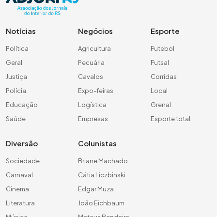
Notícias
Negócios
Esporte
Política
Agricultura
Futebol
Geral
Pecuária
Futsal
Justiça
Cavalos
Corridas
Polícia
Expo-feiras
Local
Educação
Logística
Grenal
Saúde
Empresas
Esporte total
Diversão
Colunistas
Sociedade
Briane Machado
Carnaval
Cátia Liczbinski
Cinema
Edgar Muza
Literatura
João Eichbaum